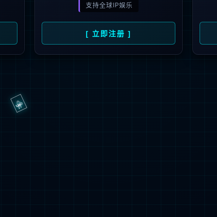
空间展
招商加
新闻资
人才招
联系
示
盟
讯
聘
们
案例展示
加盟优势
媒体报道
联系方
合作伙伴
加盟流程
新闻报道
在线留
加盟申请